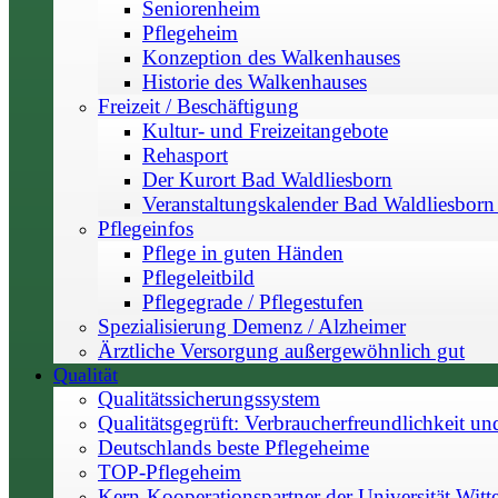
Seniorenheim
Pflegeheim
Konzeption des Walkenhauses
Historie des Walkenhauses
Freizeit / Beschäftigung
Kultur- und Freizeitangebote
Rehasport
Der Kurort Bad Waldliesborn
Veranstaltungskalender Bad Waldliesborn 
Pflegeinfos
Pflege in guten Händen
Pflegeleitbild
Pflegegrade / Pflegestufen
Spezialisierung Demenz / Alzheimer
Ärztliche Versorgung außergewöhnlich gut
Qualität
Qualitätssicherungssystem
Qualitätsgegrüft: Verbraucherfreundlichkeit un
Deutschlands beste Pflegeheime
TOP-Pflegeheim
Kern-Kooperationspartner der Universität Witt