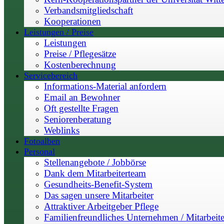
Verbandsmitgliedschaft
Kooperationen
Leistungen / Preise
Leistungen
Preise / Pflegesätze
Kostenberechnung
Servicebereich
Informations-Material anfordern
Email an Bewohner
Oft gestellte Fragen
Seniorenberatung
Weblinks
Fotoalben
Personal
Stellenangebote / Jobbörse
Dank dem Mitarbeiterteam
Gesundheits-Benefit-System
Das sagen unsere Mitarbeiter
Attraktiver Arbeitgeber Pflege
Familienfreundliches Unternehmen / Mitarbeite