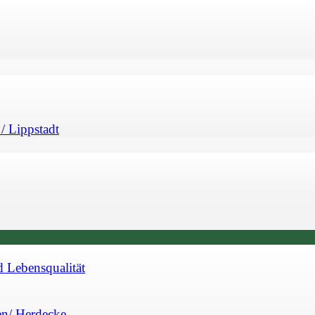
/ Lippstadt
d Lebensqualität
en/ Herdecke