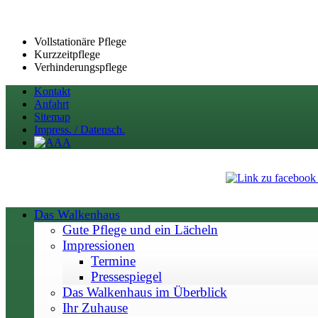
Vollstationäre Pflege
Kurzzeitpflege
Verhinderungspflege
Kontakt
Anfahrt
Sitemap
Impress. / Datensch.
Das Walkenhaus
Gute Pflege und ein Lächeln
Impressionen
Termine
Pressespiegel
Das Walkenhaus im Überblick
Ihr Zuhause