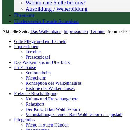
Warum eine Stelle bei uns?
Ausbildung / Weiterbildung
Ehrenamt
Förderverein Freude Schenken
Aktuelle Seite:
Das Walkenhaus
Impressionen
Termine
Sommerfest 
Gute Pflege und ein Lächeln
Impressionen
Termine
Pressespiegel
Das Walkenhaus im Überblick
Ihr Zuhause
Seniorenheim
Pflegeheim
Konzeption des Walkenhauses
Historie des Walkenhauses
Freizeit / Beschäftigung
Kultur- und Freizeitangebote
Rehasport
Der Kurort Bad Waldliesborn
Veranstaltungskalender Bad Waldliesborn / Lippstadt
Pflegeinfos
Pflege in guten Händen