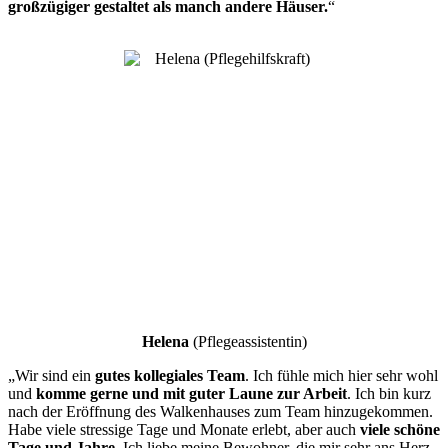
großzügiger gestaltet als manch andere Häuser.
“
Helena
(Pflegeassistentin)
„Wir sind ein
gutes kollegiales Team
. Ich fühle mich hier sehr wohl
und
komme gerne und mit guter Laune zur Arbeit
. Ich bin kurz
nach der Eröffnung des Walkenhauses zum Team hinzugekommen.
Habe viele stressige Tage und Monate erlebt, aber auch
viele schöne
Tage und Jahre
. Ich liebe meine Bewohner, die mir sehr ans Herz