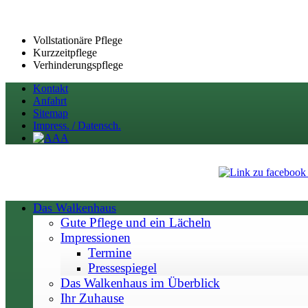
Vollstationäre Pflege
Kurzzeitpflege
Verhinderungspflege
Kontakt
Anfahrt
Sitemap
Impress. / Datensch.
Das Walkenhaus
Gute Pflege und ein Lächeln
Impressionen
Termine
Pressespiegel
Das Walkenhaus im Überblick
Ihr Zuhause