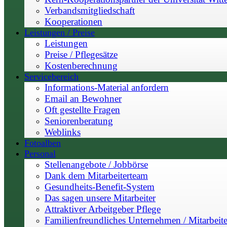
Verbandsmitgliedschaft
Kooperationen
Leistungen / Preise
Leistungen
Preise / Pflegesätze
Kostenberechnung
Servicebereich
Informations-Material anfordern
Email an Bewohner
Oft gestellte Fragen
Seniorenberatung
Weblinks
Fotoalben
Personal
Stellenangebote / Jobbörse
Dank dem Mitarbeiterteam
Gesundheits-Benefit-System
Das sagen unsere Mitarbeiter
Attraktiver Arbeitgeber Pflege
Familienfreundliches Unternehmen / Mitarbeite