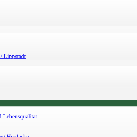
/ Lippstadt
d Lebensqualität
en/ Herdecke