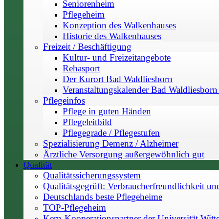
Seniorenheim
Pflegeheim
Konzeption des Walkenhauses
Historie des Walkenhauses
Freizeit / Beschäftigung
Kultur- und Freizeitangebote
Rehasport
Der Kurort Bad Waldliesborn
Veranstaltungskalender Bad Waldliesborn 
Pflegeinfos
Pflege in guten Händen
Pflegeleitbild
Pflegegrade / Pflegestufen
Spezialisierung Demenz / Alzheimer
Ärztliche Versorgung außergewöhnlich gut
Qualität
Qualitätssicherungssystem
Qualitätsgegrüft: Verbraucherfreundlichkeit un
Deutschlands beste Pflegeheime
TOP-Pflegeheim
Kern-Kooperationspartner der Universität Witt